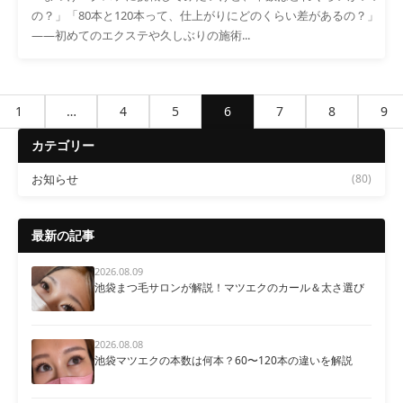
の？」「80本と120本って、仕上がりにどのくらい差があるの？」
——初めてのエクステや久しぶりの施術...
1
…
4
5
6
7
8
9
カテゴリー
お知らせ
(80)
最新の記事
2026.08.09
池袋まつ毛サロンが解説！マツエクのカール＆太さ選び
2026.08.08
池袋マツエクの本数は何本？60〜120本の違いを解説