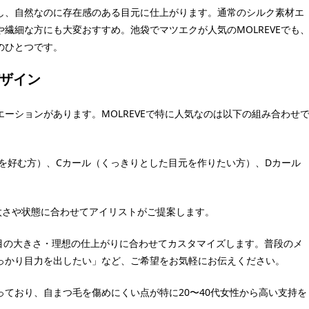
し、自然なのに存在感のある目元に仕上がります。通常のシルク素材エ
や繊細な方にも大変おすすめ。池袋でマツエクが人気のMOLREVEでも
のひとつです。
ザイン
ーションがあります。MOLREVEで特に人気なのは以下の組み合わせ
りを好む方）、Cカール（くっきりとした目元を作りたい方）、Dカール
毛の太さや状態に合わせてアイリストがご提案します。
・目の大きさ・理想の仕上がりに合わせてカスタマイズします。普段のメ
っかり目力を出したい」など、ご希望をお気軽にお伝えください。
ており、自まつ毛を傷めにくい点が特に20〜40代女性から高い支持を