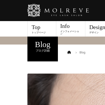
Info
Top
Desig
インフォメーショ
トップページ
デザイン
当店舗スタッフのブロ
ン
Blog
ブログ詳細
Blog