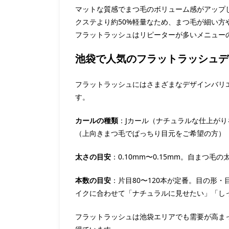
マットな質感でまつ毛のボリューム感がアップ
クステより約50%軽量なため、まつ毛が細い方
フラットラッシュはリピーターが多いメニュー
池袋で人気のフラットラッシュデ
フラットラッシュにはさまざまなデザインバリエ
す。
カールの種類
：Jカール（ナチュラルな仕上が
（上向きまつ毛でぱっちり目元をご希望の方）
太さの目安
：0.10mm〜0.15mm。自まつ
本数の目安
：片目80〜120本が定番。目の形
イクに合わせて「ナチュラルに見せたい」「し
フラットラッシュは池袋エリアでも需要が高まっ