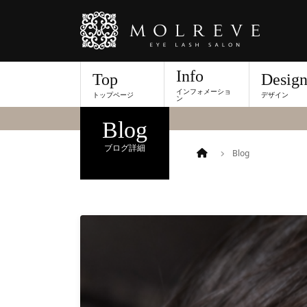
Info
Top
Desig
インフォメーショ
トップページ
デザイン
当店舗スタッフのブロ
ン
Blog
ブログ詳細
Blog