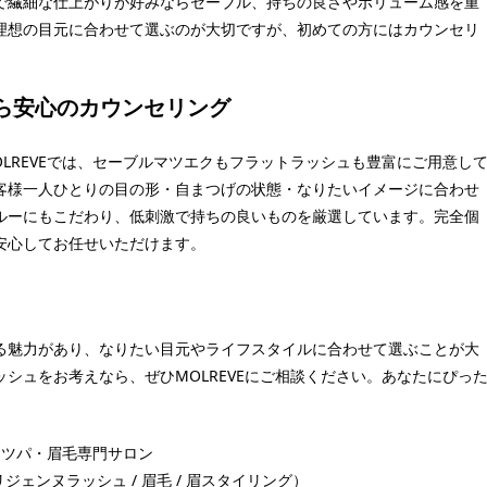
で繊細な仕上がりが好みならセーブル、持ちの良さやボリューム感を重
理想の目元に合わせて選ぶのが大切ですが、初めての方にはカウンセリ
なら安心のカウンセリング
LREVEでは、セーブルマツエクもフラットラッシュも豊富にご用意し
客様一人ひとりの目の形・自まつげの状態・なりたいイメージに合わせ
ルーにもこだわり、低刺激で持ちの良いものを厳選しています。完全個
安心してお任せいただけます。
る魅力があり、なりたい目元やライフスタイルに合わせて選ぶことが大
シュをお考えなら、ぜひMOLREVEにご相談ください。あなたにぴっ
マツパ・眉毛専門サロン
リジェンヌラッシュ / 眉毛 / 眉スタイリング）