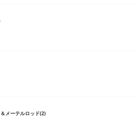
ル
ド
＆メーテルロッド(2)