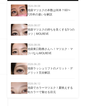
2026.08.08
池袋マツエクの本数は何本？60〜
120本の違いを解説
2026.08.07
池袋マツエクの持ちを良くする5つの
コツ｜MOLREVE
2026.08.06
池袋東口勤務さんへ！マツエク・マ
ツパならMOLREVE
2026.06.20
池袋ラッシュリフトのメリット・デ
メリット完全解説
2026.06.12
池袋でカラーマツエク！夏映えする
旬カラーで魅せる目元