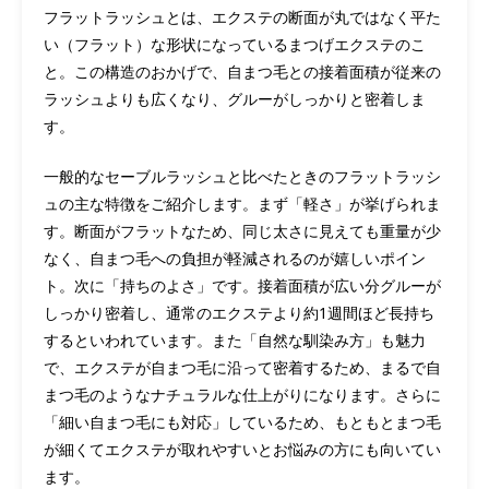
フラットラッシュとは、エクステの断面が丸ではなく平た
い（フラット）な形状になっているまつげエクステのこ
と。この構造のおかげで、自まつ毛との接着面積が従来の
ラッシュよりも広くなり、グルーがしっかりと密着しま
す。
一般的なセーブルラッシュと比べたときのフラットラッシ
ュの主な特徴をご紹介します。まず「軽さ」が挙げられま
す。断面がフラットなため、同じ太さに見えても重量が少
なく、自まつ毛への負担が軽減されるのが嬉しいポイン
ト。次に「持ちのよさ」です。接着面積が広い分グルーが
しっかり密着し、通常のエクステより約1週間ほど長持ち
するといわれています。また「自然な馴染み方」も魅力
で、エクステが自まつ毛に沿って密着するため、まるで自
まつ毛のようなナチュラルな仕上がりになります。さらに
「細い自まつ毛にも対応」しているため、もともとまつ毛
が細くてエクステが取れやすいとお悩みの方にも向いてい
ます。